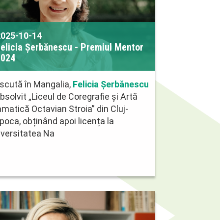
2025-10-14
elicia Șerbănescu - Premiul Mentor
2024
scută în Mangalia,
Felicia Șerbănescu
bsolvit „Liceul de Coregrafie și Artă
matică Octavian Stroia” din Cluj-
oca, obținând apoi licența la
iversitatea Na