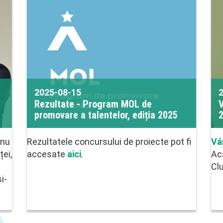
2025-08-15
Rezultate - Program MOL de
V
promovare a talentelor, ediția 2025
 nu
Rezultatele concursului de proiecte pot fi
Vá
ței,
accesate
aici
.
Ac
Cl
i-