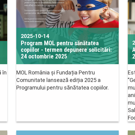
2025-10-14
Program MOL pentru sănătatea
copiilor - termen depunere solicitări:
A
24 octombrie 2025
 în
MOL România și Fundația Pentru
Est
Comunitate lansează ediția 2025 a
”G
Programului pentru sănătatea copiilor.
mu
ani
mu
Sal
Fo