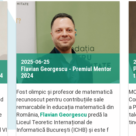
2025-06-25
Flavian Georgescu - Premiul Mentor
24
2024
t
Fost olimpic și profesor de matematică
MO
nd
recunoscut pentru contribuțiile sale
Co
remarcabile în educația matematică din
a 
e
România,
Flavian Georgescu
predă la
tal
a
Liceul Teoretic Internațional de
tin
 VI
Informatică București (ICHB) și este f