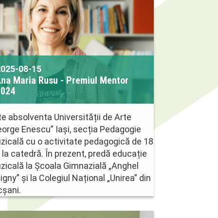
2025-08-15
na Maria Rusu - Premiul Mentor
2024
e absolventa Universității de Arte
eorge Enescu” Iași, secția Pedagogie
zicală cu o activitate pedagogică de 18
 la catedră. În prezent, predă educație
zicală la Școala Gimnazială „Anghel
igny” și la Colegiul Național „Unirea” din
cșani.