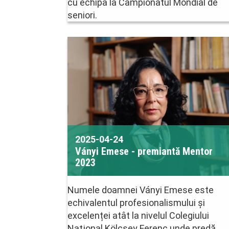
cu echipa la Campionatul Mondial de
seniori.
2025-04-24
Ványi Emese - premiantă Mentor
2023
Numele doamnei Ványi Emese este
echivalentul profesionalismului și
excelenței atât la nivelul Colegiului
Naţional Kölcsey Ferenc unde predă