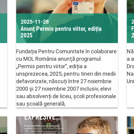
2025-11-28
Anunț Permis pentru viitor, ediția
F
2025
Fundația Pentru Comunitate în colaborare
Nă
cu MOL România anunţă programul
a a
„Permis pentru viitor”, ediția a
Dra
unsprezecea, 2025, pentru tineri din medii
Nap
defavorizate, născuți între 27 noiembrie
Un
2000 și 27 noiembrie 2007 inclusiv, elevi
sau absolvenți de liceu, școli profesionale
sau școală generală,