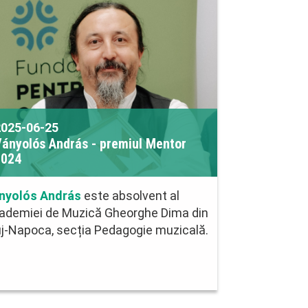
2025-06-25
ányolós András - premiul Mentor
2024
nyolós András
este absolvent al
ademiei de Muzică Gheorghe Dima din
uj-Napoca, secția Pedagogie muzicală.