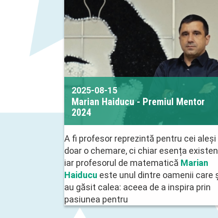
2025-08-15
Marian Haiducu - Premiul Mentor
2024
A fi profesor reprezintă pentru cei aleși
doar o chemare, ci chiar esența existen
iar profesorul de matematică
Marian
Haiducu
este unul dintre oamenii care ș
au găsit calea: aceea de a inspira prin
pasiunea pentru