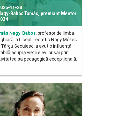
2025-11-28
Nagy-Babos Tamás, premiant Mentor
2024
más Nagy-Babos
, profesor de limba
ghiară la Liceul Teoretic Nagy Mózes
 Târgu Secuiesc, a avut o influență
abilă asupra vieții elevilor săi prin
tivitatea sa pedagogică excepțională.