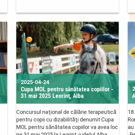
2025-04-24
Cupa MOL pentru sănătatea copiilor -
31 mai 2025 Leorinț, Alba
A
Concursul naţional de călărie terapeutică
18
pentru copii cu dizabilităţi denumit Cupa
Ro
MOL pentru sănătatea copiilor va avea loc
au 
pe 31 mai 2025 la Leorinț, județul Alba.
„Pe