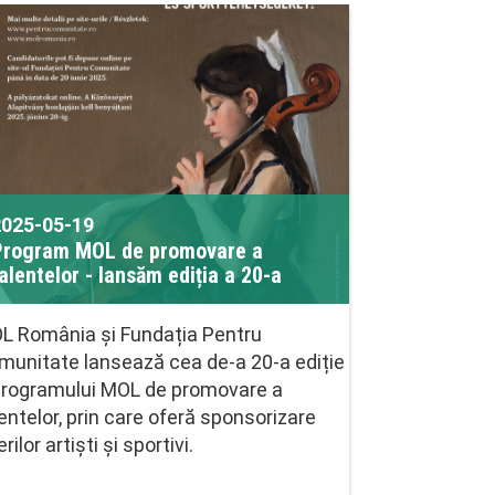
2025-05-19
Program MOL de promovare a
alentelor - lansăm ediția a 20-a
L România și Fundația Pentru
munitate lansează cea de-a 20-a ediție
Programului MOL de promovare a
entelor, prin care oferă sponsorizare
erilor artiști și sportivi.